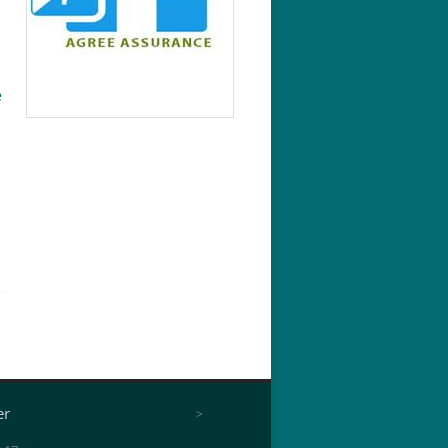
e
er
>