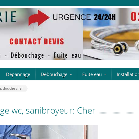
Dépannage
Débouchage
Fuite eau
Installatio
e, douche cher
e wc, sanibroyeur: Cher