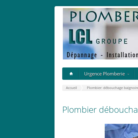
Urgence Plomberie
Accueil
Plombier: débouchage baignoir
Plombier débouchag