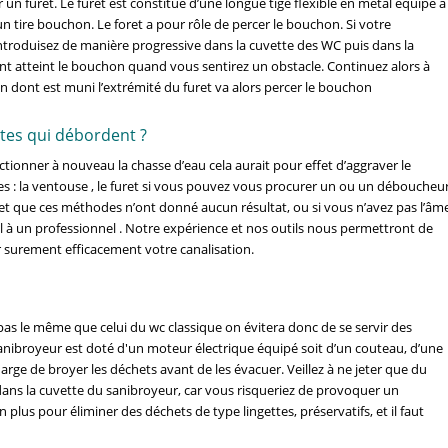
er un furet. Le furet est constitué d’une longue tige flexible en métal équipé à
un tire bouchon. Le foret a pour rôle de percer le bouchon. Si votre
’introduisez de manière progressive dans la cuvette des WC puis dans la
t atteint le bouchon quand vous sentirez un obstacle. Continuez alors à
 dont est muni l’extrémité du furet va alors percer le bouchon
ttes qui débordent ?
’actionner à nouveau la chasse d’eau cela aurait pour effet d’aggraver le
s : la ventouse , le furet si vous pouvez vous procurer un ou un déboucheu
 et que ces méthodes n’ont donné aucun résultat, ou si vous n’avez pas l’âm
ppel à un professionnel . Notre expérience et nos outils nous permettront de
 surement efficacement votre canalisation.
as le même que celui du wc classique on évitera donc de se servir des
ibroyeur est doté d'un moteur électrique équipé soit d’un couteau, d’une
arge de broyer les déchets avant de les évacuer. Veillez à ne jeter que du
ns la cuvette du sanibroyeur, car vous risqueriez de provoquer un
 plus pour éliminer des déchets de type lingettes, préservatifs, et il faut