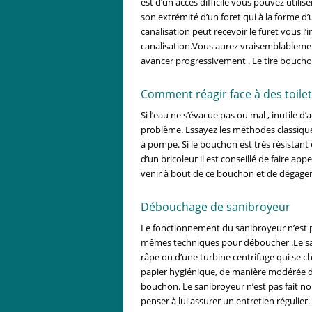
est d’un accès difficile vous pouvez utilis
son extrémité d’un foret qui à la forme d’
canalisation peut recevoir le furet vous l
canalisation.Vous aurez vraisemblablemen
avancer progressivement . Le tire bouchon
Comment réagir face à des toile
Si l’eau ne s’évacue pas ou mal , inutile d
problème. Essayez les méthodes classique
à pompe. Si le bouchon est très résistant
d’un bricoleur il est conseillé de faire a
venir à bout de ce bouchon et de dégager
Débouchage de sanibroyeur
Le fonctionnement du sanibroyeur n’est p
mêmes techniques pour déboucher .Le san
râpe ou d’une turbine centrifuge qui se ch
papier hygiénique, de manière modérée da
bouchon. Le sanibroyeur n’est pas fait non
penser à lui assurer un entretien régulier.