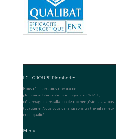
LCL GROUPE Plomberie:
Nous réalisons tous travaux de
plomberie.Interventions en urgence 24/24H ,
dépannage et installation de robinets,éviers, lavabos,
tuyauterie .Nous vous garantissons un travail sérieux
et de qualité.
Menu