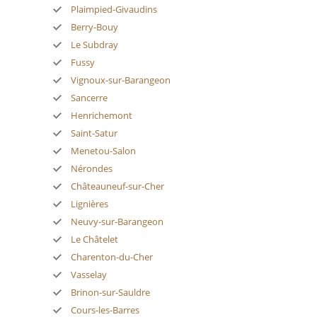
Plaimpied-Givaudins
Berry-Bouy
Le Subdray
Fussy
Vignoux-sur-Barangeon
Sancerre
Henrichemont
Saint-Satur
Menetou-Salon
Nérondes
Châteauneuf-sur-Cher
Lignières
Neuvy-sur-Barangeon
Le Châtelet
Charenton-du-Cher
Vasselay
Brinon-sur-Sauldre
Cours-les-Barres