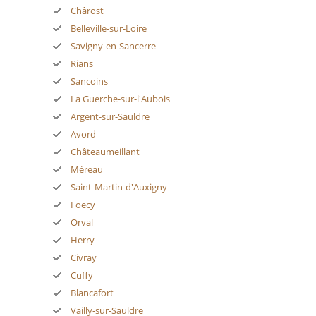
Chârost
Belleville-sur-Loire
Savigny-en-Sancerre
Rians
Sancoins
La Guerche-sur-l'Aubois
Argent-sur-Sauldre
Avord
Châteaumeillant
Méreau
Saint-Martin-d'Auxigny
Foëcy
Orval
Herry
Civray
Cuffy
Blancafort
Vailly-sur-Sauldre